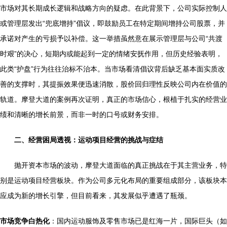
市场对其长期成长逻辑和战略方向的疑虑。在此背景下，公司实际控制人
或管理层发出“兜底增持”倡议，即鼓励员工在特定期间增持公司股票，并
承诺对产生的亏损予以补偿。这一举措虽然意在展示管理层与公司“共渡
时艰”的决心，短期内或能起到一定的情绪安抚作用，但历史经验表明，
此类“护盘”行为往往治标不治本。当市场看清倡议背后缺乏基本面实质改
善的支撑时，其提振效果便迅速消散，股价回归理性反映公司内在价值的
轨道。摩登大道的案例再次证明，真正的市场信心，根植于扎实的经营业
绩和清晰的增长前景，而非一时的口号或财务安排。
二、经营困局透视：运动项目经营的挑战与症结
抛开资本市场的波动，摩登大道面临的真正挑战在于其主营业务，特
别是运动项目经营板块。作为公司多元化布局的重要组成部分，该板块本
应成为新的增长引擎，但目前看来，其发展似乎遭遇了瓶颈。
市场竞争白热化
：国内运动服饰及零售市场已是红海一片，国际巨头（如