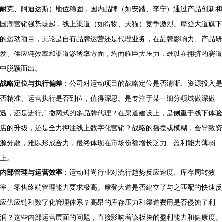
耐克、阿迪达斯）地位稳固，国内品牌（如安踏、李宁）通过产品创新和
国潮营销强势崛起，线上渠道（如得物、天猫）竞争激烈。摩登大道旗下
的运动项目，无论是自有品牌运营还是代理业务，在品牌影响力、产品研
发、供应链效率和渠道渗透率方面，均面临巨大压力，难以在拥挤的赛道
中脱颖而出。
战略定位与执行偏差
：公司对运动项目的战略定位是否清晰、资源投入是
否精准、运营执行是否到位，值得深思。是专注于某一细分领域做深做
透，还是进行广撒网式的多品牌代理？在渠道建设上，是侧重于线下体验
店的升级，还是全力押注线上数字化营销？战略的摇摆或模糊，会导致资
源分散，难以形成合力，最终体现在市场份额增长乏力、盈利能力薄弱
上。
内部管理与运营效率
：运动时尚行业对流行趋势反应速度、库存周转效
率、零售终端管理能力要求极高。摩登大道是否建立了与之匹配的快速反
应供应链和数字化管理体系？高昂的库存压力和渠道费用是否侵蚀了利
润？这些内部运营层面的问题，直接影响着该板块的盈利能力和健康度。