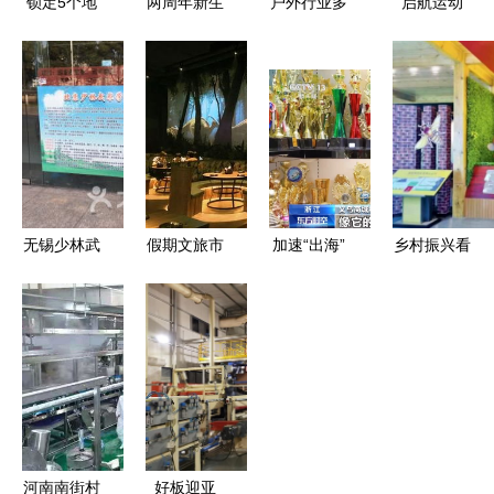
锁定5个地
两周年新生
户外行业多
启航运动
标、15个商
态 无锡融
维度升温
以专业经营
圈、50个生
创文旅城
运动项目经
引领健康生
活圈 云南
的“体育+度
营成商家新
活新风尚
夜经济进阶
假”多元跃
增长极
2.0的运动
迁
活力
无锡少林武
假期文旅市
加速“出海”
乡村振兴看
术馆全方位
场的趋势与
“中国制
阳曲东黄水
指南 地
文旅项目模
造”纷纷亮
镇“乡村振
址、电话、
块化发展思
相巴黎赛
兴杯”运动
营业时间与
考——以运
场，运动项
会令人振奋
运动项目一
动项目经营
目经营引全
——运动项
览
为例
球瞩目
目添活力，
乡村经营谱
河南南街村
好板迎亚